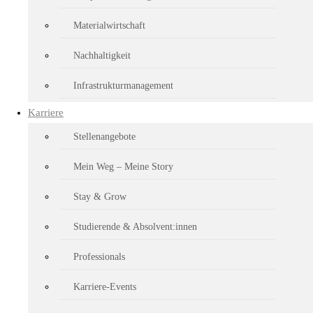
Identität und zahlt auf unsere Firmenkultur ein.“
Materialwirtschaft
Präsentation und Privates
Nachhaltigkeit
Der große Beifall nach seiner Präsentation hatte zuvor dokumentiert
Infrastrukturmanagement
per Liveschaltung mit von der Partie waren. Dass die "Wohn-Küche" im
wurden, darf als zusätzlicher Erfolg gewertet werden.
Karriere
Eine gelungene Premiere hatte auch schon Julia vor wenigen Wochen bei 
Stellenangebote
internationaler Kriegsfreiwilliger in den Jugoslawienkriegen gegeben
Mein Weg – Meine Story
Infotainment: Fabian vor seinem Vortrag bestens gelaunt - und vorbereitet.
Stay & Grow
Live auf Sendung: An der Präsentation im Berliner Büro konnten die Kolleg:innen von unterw
Studierende & Absolvent:innen
Positiv für Partner:innen im BMVg
Professionals
Dass dieser Wissenstransfer auch positiv wirkt auf die Zusammenarbe
Karriere-Events
dass wichtige Schlagwörter wie Mindset, Haltung oder Innere Führung 
Organisation von hoher Bedeutung sind.