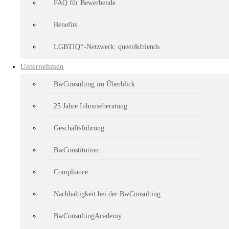
FAQ für Bewerbende
Um unser „tiefes Verständnis für unseren Kunden und das ganze Ökosy
Benefits
Kuratoren des Formats „Beyond Business“ aktuell neue Themen für weit
Themen sein aus den Bereichen Traditionsverständnis der Bundeswehr
LGBTIQ*-Netzwerk: queer&friends
© BwConsulting GmbH
Unternehmen
Kontakt
BwConsulting im Überblick
Downloads
25 Jahre Inhouseberatung
Impressum
Datenschutz
Geschäftsführung
BwConstitution
Compliance
Nachhaltigkeit bei der BwConsulting
BwConsultingAcademy