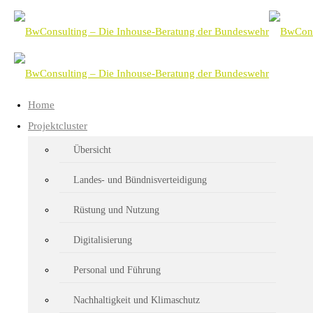
Home
Projektcluster
Exzellenter Wissens-Transfer
Übersicht
Landes- und Bündnisverteidigung
Rüstung und Nutzung
Exzellenter Wissens-Transfer
Digitalisierung
CrW // Berlin, 20. November 2023
Personal und Führung
Die Vielfalt unserer Kolleginnen und Kolleg
Nachhaltigkeit und Klimaschutz